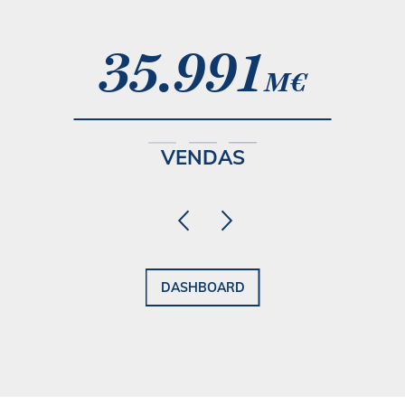
35.991
M€
VENDAS
DASHBOARD